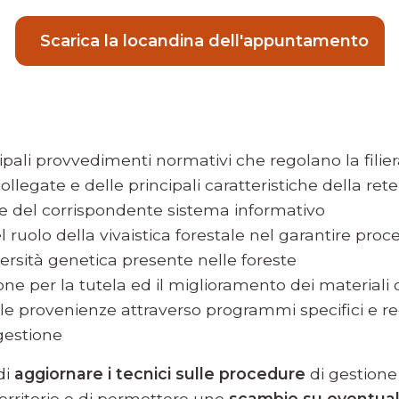
Scarica la locandina dell'appuntamento
cipali provvedimenti normativi che regolano la filiera
collegate e delle principali caratteristiche della ret
e del corrispondente sistema informativo
 ruolo della vivaistica forestale nel garantire proce
versità genetica presente nelle foreste
tione per la tutela ed il miglioramento dei materiali 
le provenienze attraverso programmi specifici e re
 gestione
di
aggiornare i tecnici sulle procedure
di gestione 
territorio e di permettere uno
scambio su eventual