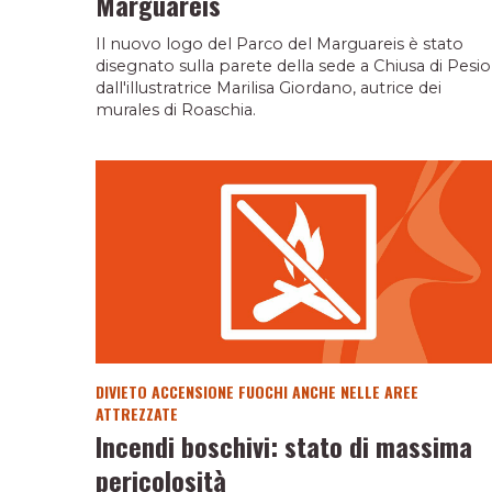
Marguareis
Il nuovo logo del Parco del Marguareis è stato
disegnato sulla parete della sede a Chiusa di Pesio
dall'illustratrice Marilisa Giordano, autrice dei
murales di Roaschia.
DIVIETO ACCENSIONE FUOCHI ANCHE NELLE AREE
ATTREZZATE
Incendi boschivi: stato di massima
pericolosità