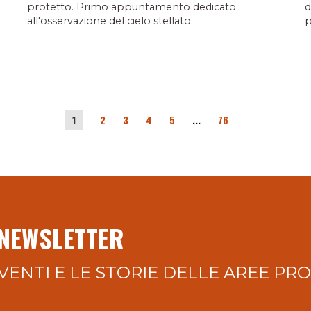
protetto. Primo appuntamento dedicato
d
all'osservazione del cielo stellato.
p
1
2
3
4
5
...
76
 NEWSLETTER
VENTI E LE STORIE DELLE AREE PR