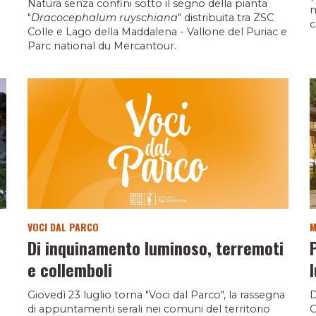
Natura senza confini sotto il segno della pianta
m
"
Dracocephalum ruyschiana
" distribuita tra ZSC
c
Colle e Lago della Maddalena - Vallone del Puriac e
Parc national du Mercantour.
VOCI DAL PARCO
M
Di inquinamento luminoso, terremoti
e collemboli
Giovedì 23 luglio torna "Voci dal Parco", la rassegna
D
di appuntamenti serali nei comuni del territorio
C