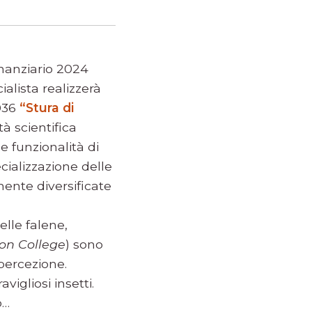
inanziario 2024
alista realizzerà
036
“Stura di
tà scientifica
e funzionalità di
ializzazione delle
ente diversificate
elle falene,
on College
) sono
 percezione.
igliosi insetti.
o…