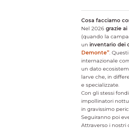
Cosa facciamo con 
Nel 2026
grazie ai
(quando la campagn
un
inventario dei 
Demonte”
. Questi
internazionale com
un dato ecosistema
larve che, in diff
e specializzate.
Con gli stessi fond
impollinatori nottu
in gravissimo peric
Seguiranno poi even
Attraverso i nostri