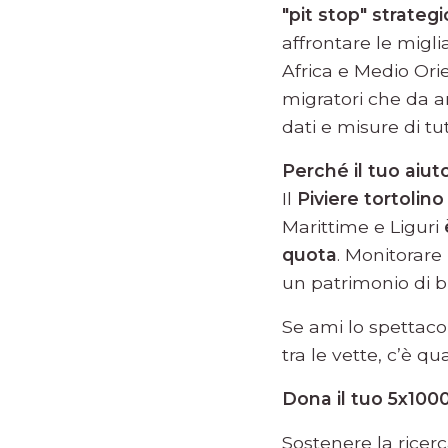
"pit stop" strategi
affrontare le migli
Africa e Medio Ori
migratori che da a
dati e misure di tu
Perché il tuo aiu
Il
Piviere tortolino
Marittime e Liguri
quota
. Monitorare
un patrimonio di b
Se ami lo spettacol
tra le vette, c’è q
Dona il tuo 5x1000
Sostenere la ricerc