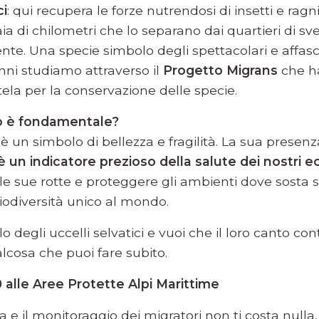
ci
: qui recupera le forze nutrendosi di insetti e ragn
aia di chilometri che lo separano dai quartieri di 
ente. Una specie simbolo degli spettacolari e affas
nni studiamo attraverso il
Progetto Migrans
che h
tela per la conservazione delle specie.
to è fondamentale?
è un simbolo di bellezza e fragilità. La sua presenz
è un indicatore prezioso della salute dei nostri e
 le sue rotte e proteggere gli ambienti dove sosta s
iodiversità unico al mondo.
o degli uccelli selvatici e vuoi che il loro canto con
ualcosa che puoi fare subito.
 alle Aree Protette Alpi Marittime
a e il monitoraggio dei migratori non ti costa nulla,