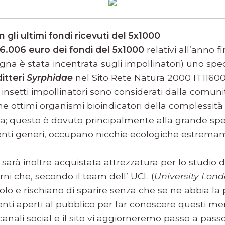
gli ultimi fondi ricevuti del 5x1000
 6.006 euro dei fondi del 5x1000
relativi all’anno f
a è stata incentrata sugli impollinatori) uno speci
ditteri
Syrphidae
nel Sito Rete Natura 2000 IT1160
 insetti impollinatori sono considerati dalla comuni
e ottimi organismi bioindicatori della complessità 
; questo è dovuto principalmente alla grande spec
erenti generi, occupano nicchie ecologiche estremam
i sarà inoltre acquistata attrezzatura per lo studio d
rni che, secondo il team dell’ UCL (
University Lond
olo e rischiano di sparire senza che se ne abbia la
ti aperti al pubblico per far conoscere questi merav
 canali social e il sito vi aggiorneremo passo a pass